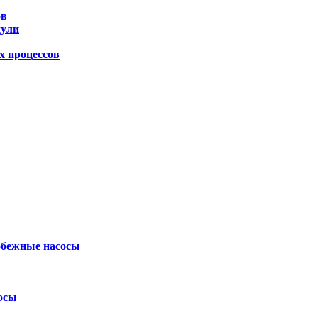
ов
дули
х процессов
обежные насосы
осы