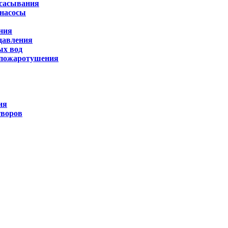
всасывания
насосы
ния
давления
ых вод
 пожаротушения
ия
творов