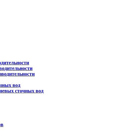
одительности
водительности
зводительности
чных вод
невых сточных вод
ов