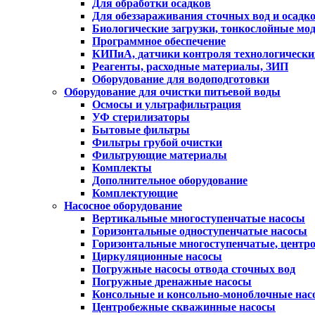
Для обработки осадков
Для обеззараживания сточных вод и осадк
Биологические загрузки, тонкослойные мо
Программное обеспечение
КИПиА, датчики контроля технологически
Реагенты, расходные материалы, ЗИП
Оборудование для водоподготовки
Оборудование для очистки питьевой воды
Осмосы и ультрафильтрация
УФ стерилизаторы
Бытовые фильтры
Фильтры грубой очистки
Фильтрующие материалы
Комплекты
Дополнительное оборудование
Комплектующие
Насосное оборудование
Вертикальные многоступенчатые насосы
Горизонтальные одноступенчатые насосы
Горизонтальные многоступенчатые, центр
Циркуляционные насосы
Погружные насосы отвода сточных вод
Погружные дренажные насосы
Консольные и консольно-моноблочные нас
Центробежные скважинные насосы