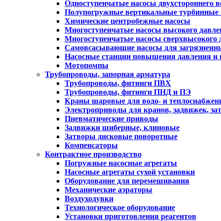
Одноступенчатые насосы двухстороннего 
Полупогружные вертикальные турбинные 
Химические центробежные насосы
Многоступенчатые насосы высокого давле
Многоступенчатые насосы сверхвысокого 
Самовсасывающие насосы для загрязненн
Насосные станции повышения давления и
Мотопомпы
Трубопроводы, запорная арматура
Трубопроводы, фитинги ПВХ
Трубопроводы, фитинги ПНД и ПЭ
Краны шаровые для водо- и теплоснабжен
Электроприводы для кранов, задвижек, за
Пневматические приводы
Задвижки шиберные, клиновые
Затворы дисковые поворотные
Компенсаторы
Контрактное производство
Погружные насосные агрегаты
Насосные агрегаты сухой установки
Оборудование для перемешивания
Механические аэраторы
Воздуходувки
Технологическое оборудование
Установки приготовления реагентов