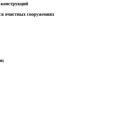
 конструкций
ся очистных сооружениях
и;