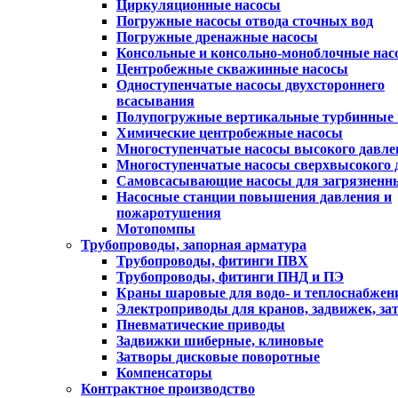
Циркуляционные насосы
Погружные насосы отвода сточных вод
Погружные дренажные насосы
Консольные и консольно-моноблочные нас
Центробежные скважинные насосы
Одноступенчатые насосы двухстороннего
всасывания
Полупогружные вертикальные турбинные 
Химические центробежные насосы
Многоступенчатые насосы высокого давле
Многоступенчатые насосы сверхвысокого 
Самовсасывающие насосы для загрязненн
Насосные станции повышения давления и
пожаротушения
Мотопомпы
Трубопроводы, запорная арматура
Трубопроводы, фитинги ПВХ
Трубопроводы, фитинги ПНД и ПЭ
Краны шаровые для водо- и теплоснабжен
Электроприводы для кранов, задвижек, за
Пневматические приводы
Задвижки шиберные, клиновые
Затворы дисковые поворотные
Компенсаторы
Контрактное производство